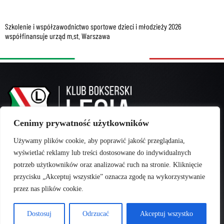
Szkolenie i współzawodnictwo sportowe dzieci i młodzieży 2026
współfinansuje urząd m.st. Warszawa
Cenimy prywatność użytkowników
Używamy plików cookie, aby poprawić jakość przeglądania,
Klub Bokserski „Legia” Warszawa
wyświetlać reklamy lub treści dostosowane do indywidualnych
potrzeb użytkowników oraz analizować ruch na stronie. Kliknięcie
T:
+48 22 487 80 83
przycisku „Akceptuj wszystkie” oznacza zgodę na wykorzystywanie
E:
recepcja.legiaboks@op.pl
przez nas plików cookie.
Dostosuj
Odrzucać
Akceptuj wszystko
Copyright 2026 © All rights Reserved. |
Polityka Prywatności